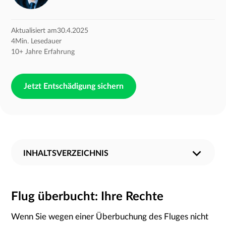
Aktualisiert am
30.4.2025
4
Min. Lesedauer
10+ Jahre Erfahrung
Jetzt Entschädigung sichern
INHALTSVERZEICHNIS
Vorgehen bei einer Flugüberbuchung
Voraussetzungen für die Entschädigung
Wie hoch ist die Entschädigung bei einer
Warum sind Flüge überbucht?
Flug überbucht: Wer darf mitfliegen?
Freiwilliger Verzicht: Darauf sollten Sie achten
Flugüberbuchung?
Flug überbucht: Ihre Rechte
Wenn Sie wegen einer Überbuchung des Fluges nicht