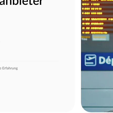
anbieter
s
e Erfahrung