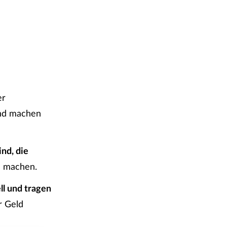
er
nd machen
ind, die
u machen.
ll und tragen
r Geld