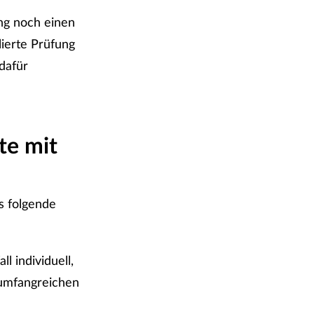
ng noch einen
lierte Prüfung
 dafür
te mit
s folgende
l individuell,
m umfangreichen