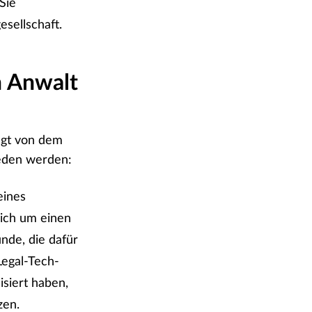
Sie
sellschaft.
en Anwalt
ängt von dem
ieden werden:
eines
 sich um einen
ünde, die dafür
Legal-Tech-
siert haben,
zen.