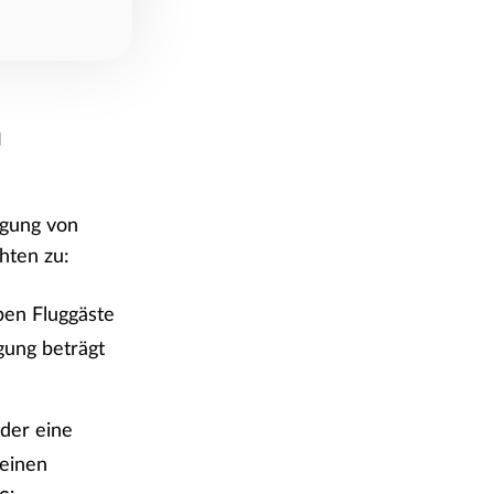
n
igung von
hten zu:
ben Fluggäste
gung beträgt
der eine
 einen